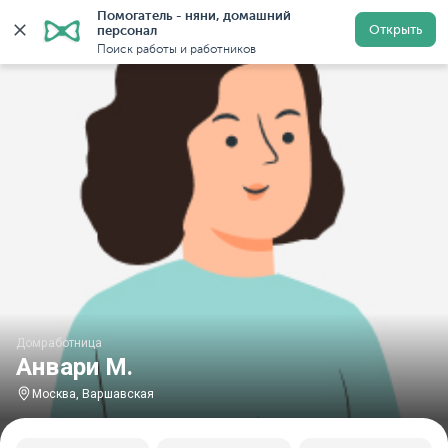
Помогатель - няни, домашний 
Главная
Домработницы
Домработницы в Москве
Открыть
персонал
Поиск работы и работников
Домработница
Анвари М.
Москва, Варшавская