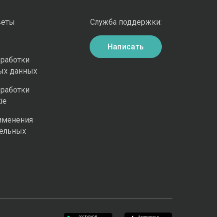
веты
Служба поддержки:
Написать
бработки
ых данных
бработки
ie
именения
ельных