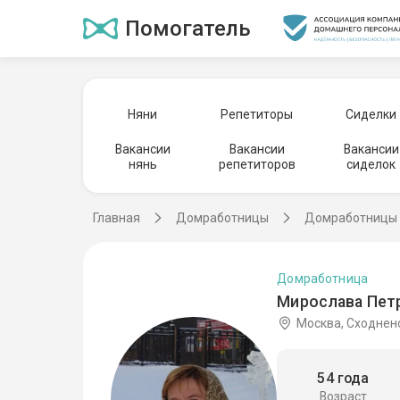
Помогатель
Няни
Репетиторы
Сиделки
Вакансии
Вакансии
Вакансии
нянь
репетиторов
сиделок
Главная
Домработницы
Домработницы 
Домработница
Мирослава Петр
Москва, Сходнен
54 года
Возраст