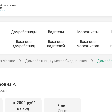
Домработницы
Водители
Массажисты
Вакансии
Вакансии
Вакансии
домработниц
водителей
массажистов
в Москве
Домработницы у метро Сходненская
Домрабо
овна Р.
ская
от 2000 руб/
8 лет
выход
Опыт