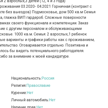
 2 взрослых,3 детей (12, 4 и 3 года)
роживания 03.2020- 04.2021 Горничная (контракт с
те без выездов) Подмосковье, дом 500 кв.м Семья
ка, глажка ВИП гардероб. Сложные поверхности
амках своего функционала и компетенции. Заказ
вие с другим персоналом и обслуживающими
сковье. 1000 кв.м. Семья: 2 взрослых,1 ребенок
ые варианты и графики работы как с проживанием,
ительство. Оговаривается отдельно. Позитивна и
елось бы видеть потенциального работодателя.
сибо за внимание к моей кандидатуре.
Национальность:
Россия
Религия:
Православие
Курение:
Нет
Личный автомобиль:
Нет
Наличие прав:
Нет