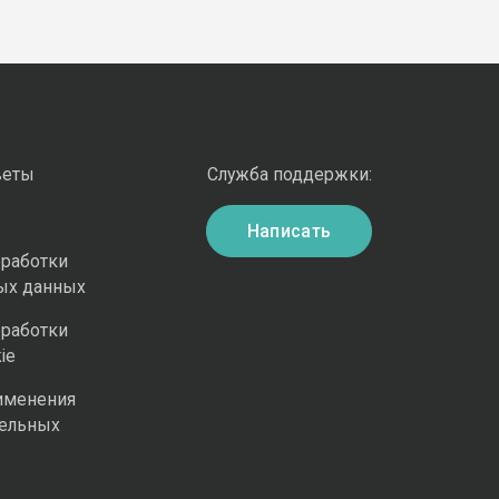
веты
Служба поддержки:
Написать
бработки
ых данных
бработки
ie
именения
ельных