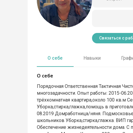
Связаться с ра
О себе
Навыки
Граф
О себе
Порядочная Ответственная Тактичная Чист
многозадачности. Опыт работы: 2015-06.2
трёхкомнатная квартира,около 100 кв.м С
Уборка,стирка,глажка,помощь в приготовл
08.2019 Домработница/няня. Подмосковье, 
школьников Уборка,стирка,глажка. ВИП га
Обеспечение жизнедеятельности дома. С