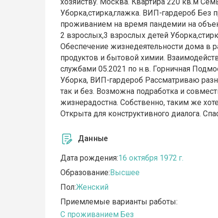
хозяйству. Москва. Квартира 220 кв.м Семья
Уборка,стирка,глажка. ВИП-гардероб Без п
проживанием на время пандемии на объек
2 взрослых,3 взрослых детей Уборка,стир
Обеспечение жизнедеятельности дома в р
продуктов и бытовой химии. Взаимодейст
службами 05.2021 по н.в. Горничная Подмо
Уборка, ВИП-гардероб Рассматриваю разн
так и без. Возможна подработка и совмест
жизнерадостна. Собственно, таким же хот
Открыта для конструктивного диалога. Спа
Данные
Дата рождения:
16 октября 1972 г.
Образование:
Высшее
Пол:
Женский
Приемлемые варианты работы:
C проживанием
Без