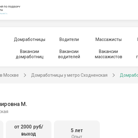
Домработницы
Водители
Массажисты
Вакансии
Вакансии
Вакансии
домработниц
водителей
массажистов
в Москве
Домработницы у метро Сходненская
Домрабо
ировна М.
ская
от 2000 руб/
5 лет
выход
Опыт