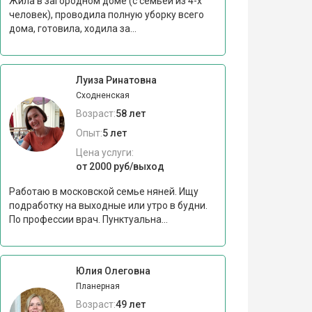
Жила в загородном доме (с семьей из 4-х
человек), проводила полную уборку всего
дома, готовила, ходила за...
Луиза Ринатовна
Сходненская
Возраст:
58 лет
Опыт:
5 лет
Цена услуги:
от 2000 руб/выход
Работаю в московской семье няней. Ищу
подработку на выходные или утро в будни.
По профессии врач. Пунктуальна...
Юлия Олеговна
Планерная
Возраст:
49 лет