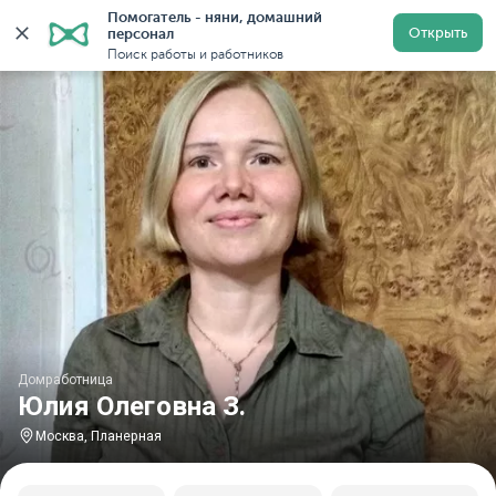
Помогатель - няни, домашний 
Главная
Домработницы
Домработницы в Москве
Открыть
персонал
Поиск работы и работников
Домработница
Юлия Олеговна З.
Москва, Планерная