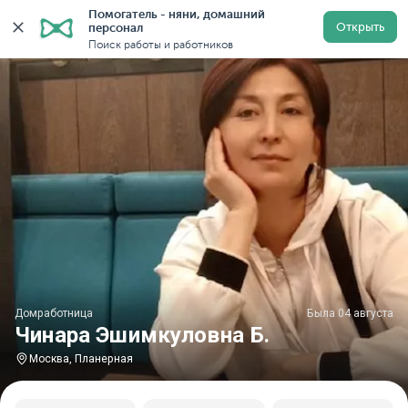
Помогатель - няни, домашний 
Главная
Домработницы
Домработницы в Москве
Открыть
персонал
Поиск работы и работников
Домработница
Была 04 августа
Чинара Эшимкуловна Б.
Москва, Планерная