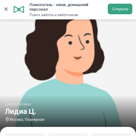
Помогатель - няни, домашний 
Главная
Домработницы
Домработницы в Москве
Открыть
персонал
Поиск работы и работников
Домработница
Лидиа Ц.
Москва, Планерная