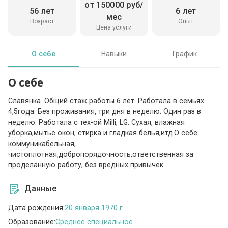
от 150000 руб/
56 лет
6 лет
мес
Возраст
Опыт
Цена услуги
О себе
Навыки
График
О себе
Славянка. Общий стаж работы 6 лет. Работала в семьях
4,5года. Без проживания, три дня в неделю. Один раз в
неделю. Работала с тех-ой Milli, LG. Сухая, влажная
уборка,мытье окон, стирка и гладкая белья,итд.О себе:
коммуникабельная,
чистоплотная,добропорядочность,ответственная за
проделанную работу, без вредных привычек.
Данные
Дата рождения:
20 января 1970 г.
Образование:
Среднее специальное