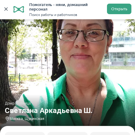
Помогатель - няни, домашний 
Главная
Домработницы
Домработницы в Москве
Открыть
персонал
Поиск работы и работников
Домработница
Светлана Аркадьевна Ш.
Москва, Щукинская