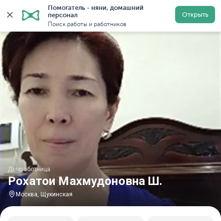
Помогатель - няни, домашний 
Главная
Домработницы
Домработницы в Москве
Открыть
персонал
Поиск работы и работников
Домработница
Роxатои Маxмудоновна Ш.
Москва, Щукинская