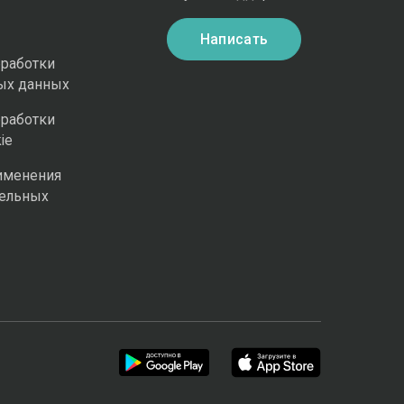
Написать
бработки
ых данных
бработки
ie
именения
ельных