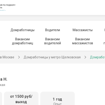
Домработницы
Водители
Массажисты
Вакансии
Вакансии
Вакансии
домработниц
водителей
массажистов
в Москве
Домработницы у метро Щелковская
Домработ
а Н.
кая
от 1500 руб/
1 год
выход
Опыт