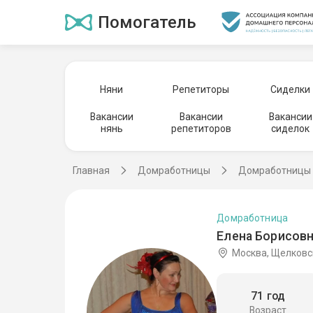
Помогатель
Няни
Репетиторы
Сиделки
Вакансии
Вакансии
Вакансии
нянь
репетиторов
сиделок
Главная
Домработницы
Домработницы 
Домработница
Елена Борисовн
Москва, Щелковс
71 год
Возраст