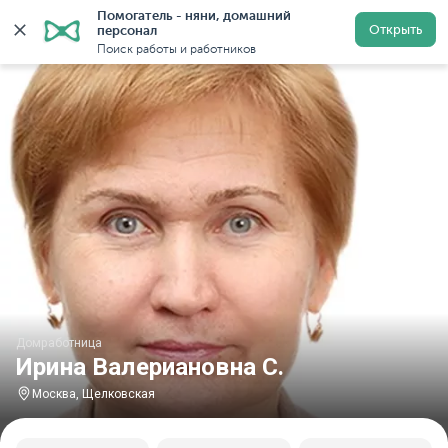
Помогатель - няни, домашний 
Главная
Домработницы
Домработницы в Москве
Открыть
персонал
Поиск работы и работников
Домработница
Ирина Валериановна С.
Москва, Щелковская