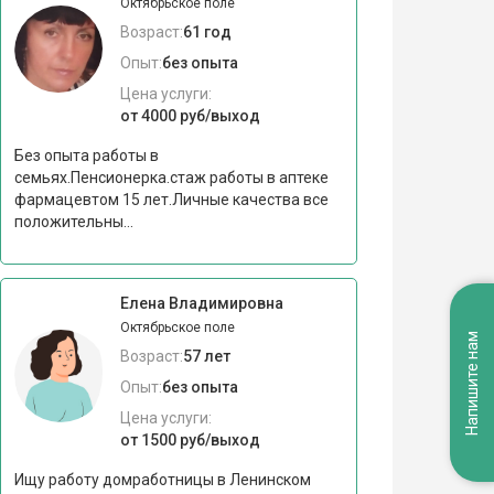
Октябрьское поле
Возраст:
61 год
Опыт:
без опыта
Цена услуги:
от 4000 руб/выход
Без опыта работы в
семьях.Пенсионерка.стаж работы в аптеке
фармацевтом 15 лет.Личные качества все
положительны...
Елена Владимировна
Октябрьское поле
Напишите нам
Возраст:
57 лет
Опыт:
без опыта
Цена услуги:
от 1500 руб/выход
Ищу работу домработницы в Ленинском