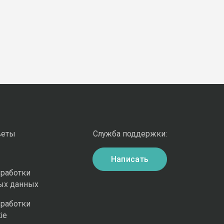
веты
Служба поддержки:
Написать
бработки
ых данных
бработки
ie