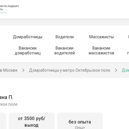
Домработницы
Водители
Массажисты
Вакансии
Вакансии
Вакансии
домработниц
водителей
массажистов
в Москве
Домработницы у метро Октябрьское поле
Дом
на П.
ское поле
от 3500 руб/
без опыта
выход
Опыт