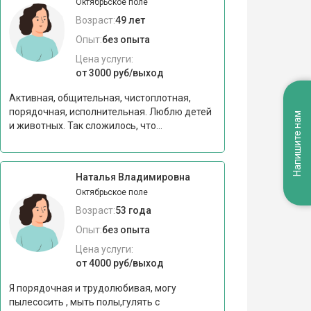
Октябрьское поле
Возраст:
49 лет
Опыт:
без опыта
Цена услуги:
от 3000 руб/выход
Активная, общительная, чистоплотная,
порядочная, исполнительная. Люблю детей
Напишите нам
и животных. Так сложилось, что...
Наталья Владимировна
Октябрьское поле
Возраст:
53 года
Опыт:
без опыта
Цена услуги:
от 4000 руб/выход
Я порядочная и трудолюбивая, могу
пылесосить , мыть полы,гулять с