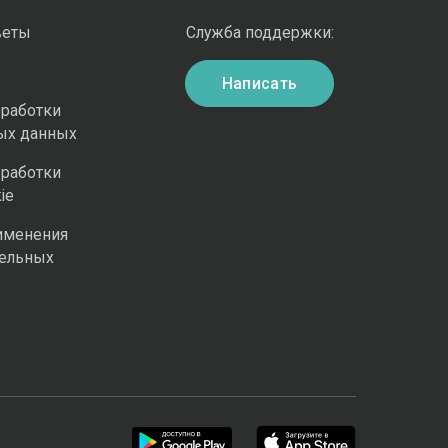
веты
Служба поддержки:
Написать
бработки
ых данных
бработки
ie
именения
ельных