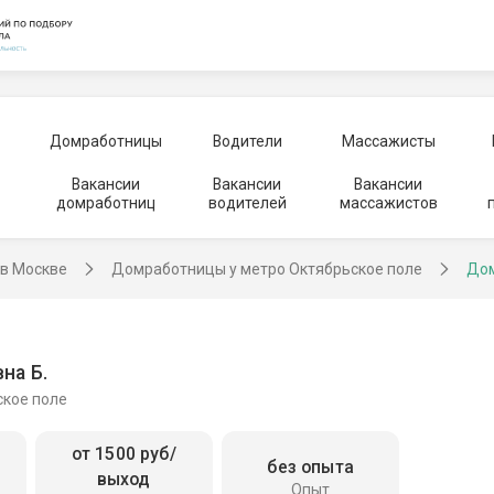
Домработницы
Водители
Массажисты
Вакансии
Вакансии
Вакансии
домработниц
водителей
массажистов
в Москве
Домработницы у метро Октябрьское поле
Дом
на Б.
ское поле
от 1500 руб/
без опыта
выход
Опыт