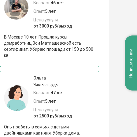
Возраст:
46 лет
Опыт:
5 лет
Цена услуги:
от 3000 руб/выход
В Москве 10 лет. Прошла курсы
домработниц Зои Матлашевской есть
сертификат. Убираю площади от 150 до 500
Напишите нам
кв...
Ольга
Чистые пруды
Возраст:
47 лет
Опыт:
5 лет
Цена услуги:
от 2500 руб/выход
Опыт работы в семьях с детьми
двойняшками как няня. Уборка дома,