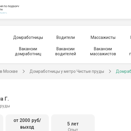
Домработницы
Водители
Массажисты
Вакансии
Вакансии
Вакансии
домработниц
водителей
массажистов
в Москве
Домработницы у метро Чистые пруды
Домраб
а Г.
пруды
от 2000 руб/
5 лет
выход
Опыт