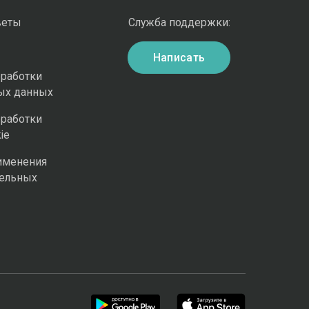
веты
Служба поддержки:
Написать
бработки
ых данных
бработки
ie
именения
ельных