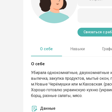
Связаться с ра
О себе
Навыки
Граф
О себе
Убирала однокомнатные, двухкомнатные и
выпечка, закупка продуктов, мытьё окон, п
м.Новые Черёмушки или м.Каховская. (расс
Хорошо готовлю украинскую кухню (украин
борщ, разные салаты, мясо.
Данные