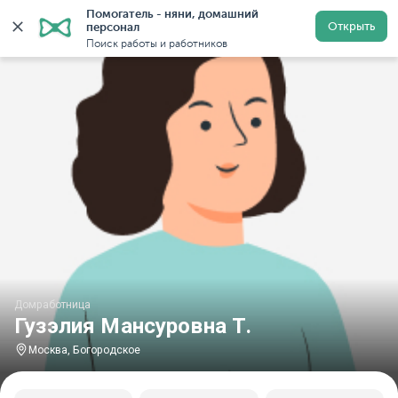
Помогатель - няни, домашний 
Главная
Домработницы
Домработницы в Москве
Открыть
персонал
Поиск работы и работников
Домработница
Гузэлия Мансуровна Т.
Москва, Богородское