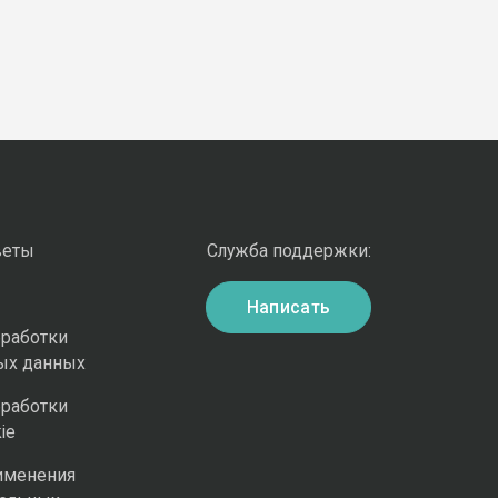
веты
Служба поддержки:
Написать
бработки
ых данных
бработки
ie
именения