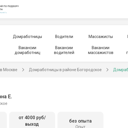
Домработницы
Водители
Массажисты
Вакансии
Вакансии
Вакансии
домработниц
водителей
массажистов
в Москве
Домработницы в районе Богородское
Домраб
на Е.
ское
от 4000 руб/
без опыта
выход
Опыт