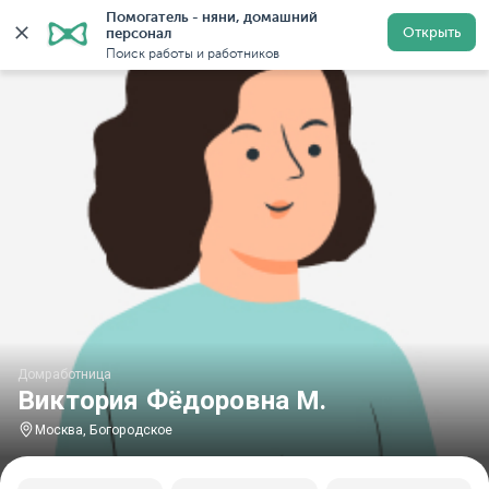
Помогатель - няни, домашний 
Главная
Домработницы
Домработницы в Москве
Открыть
персонал
Поиск работы и работников
Домработница
Виктория Фёдоровна М.
Москва, Богородское