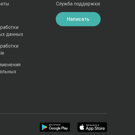
веты
Служба поддержки:
Написать
бработки
ых данных
бработки
ie
именения
ельных