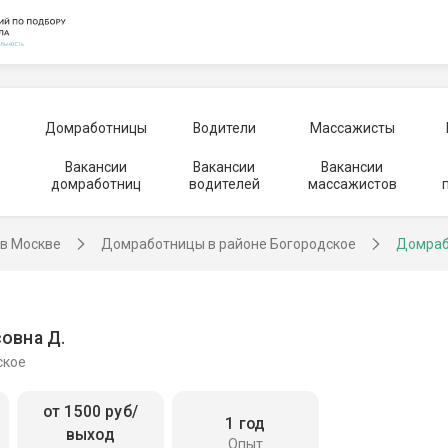
Домработницы
Водители
Массажисты
Вакансии
Вакансии
Вакансии
домработниц
водителей
массажистов
в Москве
Домработницы в районе Богородское
Домраб
овна Д.
ское
от 1500 руб/
1 год
выход
Опыт