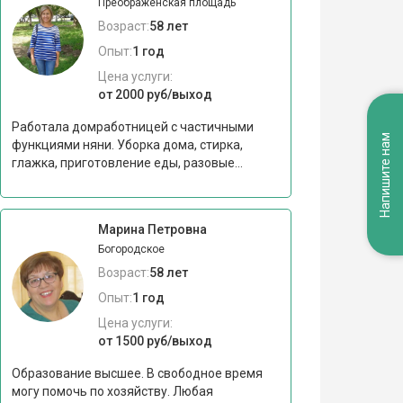
Преображенская площадь
Возраст:
58 лет
Опыт:
1 год
Цена услуги:
от 2000 руб/выход
Работала домработницей с частичными
Напишите нам
функциями няни. Уборка дома, стирка,
глажка, приготовление еды, разовые...
Марина Петровна
Богородское
Возраст:
58 лет
Опыт:
1 год
Цена услуги:
от 1500 руб/выход
Образование высшее. В свободное время
могу помочь по хозяйству. Любая