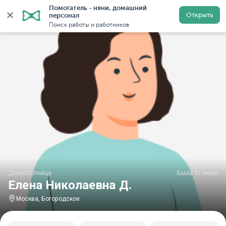
Помогатель - няни, домашний 
Главная
Домработницы
Домработницы в Москве
Открыть
персонал
Поиск работы и работников
Домработница
Была 31 июля
Елена Николаевна Д.
Москва, Богородское