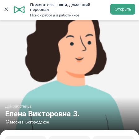
Помогатель - няни, домашний 
Главная
Домработницы
Домработницы в Москве
Открыть
персонал
Поиск работы и работников
Домработница
Елена Викторовна З.
Москва, Богородское