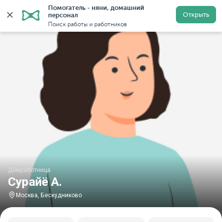
Помогатель - няни, домашний 
Главная
Домработницы
Домработницы в Москве
Открыть
персонал
Поиск работы и работников
Домработница
Сурайё А.
Москва, Бескудниково