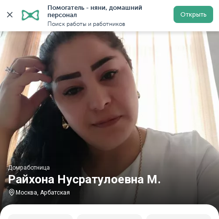
Помогатель - няни, домашний 
Главная
Домработницы
Домработницы в Москве
Открыть
персонал
Поиск работы и работников
Домработница
Райхона Нусратулоевна М.
Москва, Арбатская