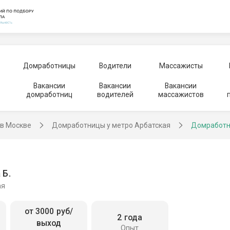
Домработницы
Водители
Массажисты
Вакансии
Вакансии
Вакансии
домработниц
водителей
массажистов
в Москве
Домработницы у метро Арбатская
Домработн
 Б.
ая
от 3000 руб/
2 года
выход
Опыт