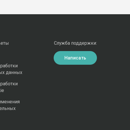
веты
Служба поддержки:
Написать
бработки
ых данных
бработки
ie
именения
ельных