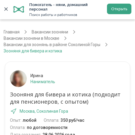
Помогатель - няни, домашний 
Открыть
персонал
Москва
Войти
Регистрация
Поиск работы и работников
Главная
Вакансии зооняни
Вакансии зооняни в Москве
Вакансии для зоонянь в районе Соколиной Горы
Зооняня для бивера и котика
Ирина
Наниматель
Зооняня для бивера и котика (подходит
для пенсионеров, с опытом)
Москва, Соколиная Гора
Опыт:
любой
Оплата:
350 руб/час
Оплата:
по договоренности
Дата создания:
28.06.2026 года