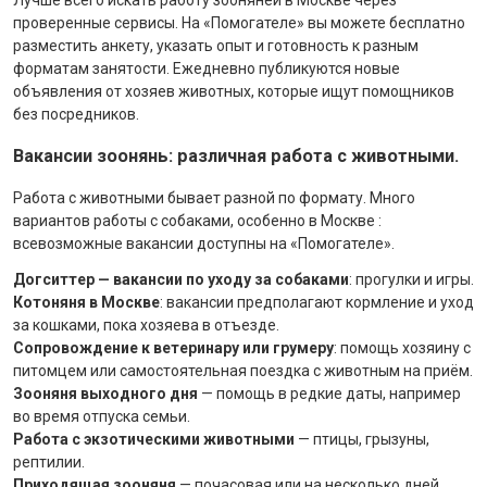
проверенные сервисы. На «Помогателе» вы можете бесплатно
разместить анкету, указать опыт и готовность к разным
форматам занятости. Ежедневно публикуются новые
объявления от хозяев животных, которые ищут помощников
без посредников.
Вакансии зоонянь: различная работа с животными.
Работа с животными бывает разной по формату. Много
вариантов работы с собаками, особенно в Москве :
всевозможные вакансии доступны на «Помогателе».
Догситтер — вакансии по уходу за собаками
: прогулки и игры.
Котоняня в Москве
: вакансии предполагают кормление и уход
за кошками, пока хозяева в отъезде.
Сопровождение к ветеринару или грумеру
: помощь хозяину с
питомцем или самостоятельная поездка с животным на приём.
Зооняня выходного дня
— помощь в редкие даты, например
во время отпуска семьи.
Работа с экзотическими животными
— птицы, грызуны,
рептилии.
Приходящая зооняня
— почасовая или на несколько дней.