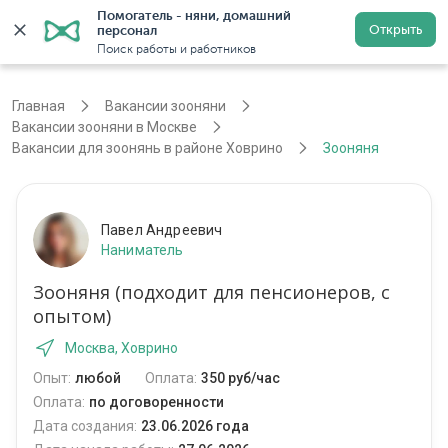
Помогатель - няни, домашний 
Открыть
персонал
Москва
Войти
Регистрация
Поиск работы и работников
Главная
Вакансии зооняни
Вакансии зооняни в Москве
Вакансии для зоонянь в районе Ховрино
Зооняня
Павел Андреевич
Наниматель
Зооняня (подходит для пенсионеров, с
опытом)
Москва, Ховрино
Опыт:
любой
Оплата:
350 руб/час
Оплата:
по договоренности
Дата создания:
23.06.2026 года