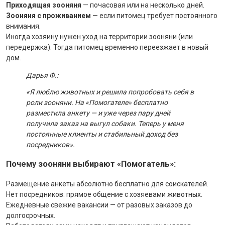
Приходящая зооняня
— почасовая или на несколько дней.
Зооняня с проживанием
— если питомец требует постоянного
внимания.
Иногда хозяину нужен уход на территории зооняни (или
передержка). Тогда питомец временно переезжает в новый
дом.
Дарья Ф.:
«Я люблю животных и решила попробовать себя в
роли зооняни. На «Помогателе» бесплатно
разместила анкету — и уже через пару дней
получила заказ на выгул собаки. Теперь у меня
постоянные клиенты и стабильный доход без
посредников».
Почему зооняни выбирают «Помогатель»:
Размещение анкеты абсолютно бесплатно для соискателей.
Нет посредников: прямое общение с хозяевами животных.
Ежедневные свежие вакансии — от разовых заказов до
долгосрочных.