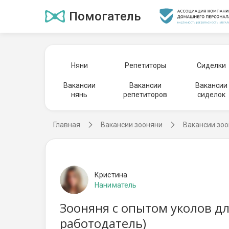
Помогатель
Няни
Репетиторы
Сиделки
Вакансии
Вакансии
Вакансии
нянь
репетиторов
сиделок
Главная
Вакансии зооняни
Вакансии зоо
Кристина
Наниматель
Зооняня с опытом уколов дл
работодатель)