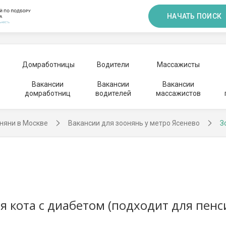
НАЧАТЬ ПОИСК
Домработницы
Водители
Массажисты
Вакансии
Вакансии
Вакансии
домработниц
водителей
массажистов
няни в Москве
Вакансии для зоонянь у метро Ясенево
З
я кота с диабетом (подходит для пен