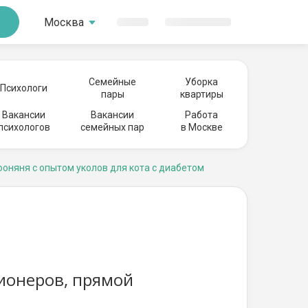
Москва
Семейные
Уборка
Психологи
пары
квартиры
Вакансии
Вакансии
Работа
психологов
семейных пар
в Москве
ооняня с опытом уколов для кота с диабетом
сионеров, прямой