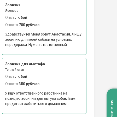
Зооняня
Ясенево
Опыт:
любой
Оплата:
700 руб/час
Здравствуйте! Меня зовут Анастасия, я ищу
зооняню для моей собаки на условиях
передержки. Нужен ответственный...
Зооняня для амстафа
Теплый стан
Опыт:
любой
Оплата:
350 руб/час
Я ищу ответственного работника на
позицию зооняни для выгула собак. Вам
Напишите нам
предстоит заботиться о домашнем...