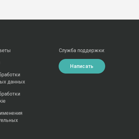
оветы
Служба поддержки:
и
Написать
бработки
ных данных
бработки
kie
рименения
тельных