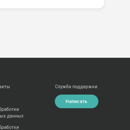
оветы
Служба поддержки:
и
Написать
бработки
ных данных
бработки