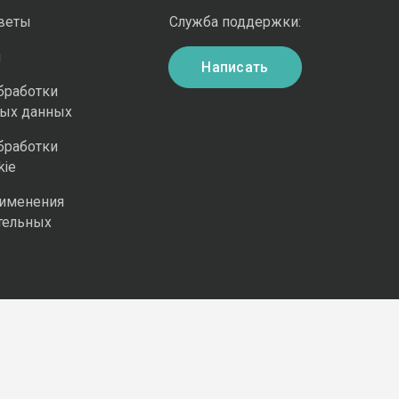
оветы
Служба поддержки:
и
Написать
бработки
ных данных
бработки
kie
рименения
тельных