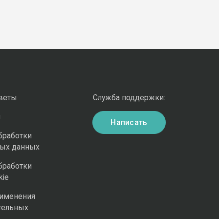
оветы
Служба поддержки:
и
Написать
бработки
ных данных
бработки
kie
рименения
тельных