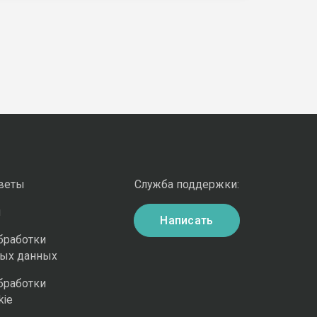
оветы
Служба поддержки:
и
Написать
бработки
ных данных
бработки
kie