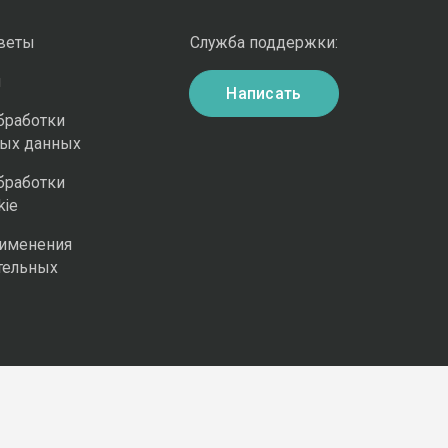
оветы
Служба поддержки:
и
Написать
бработки
ных данных
бработки
kie
рименения
тельных