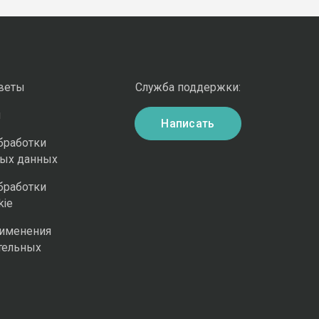
оветы
Служба поддержки:
и
Написать
бработки
ных данных
бработки
kie
рименения
тельных