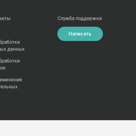
оветы
Служба поддержки:
и
Написать
бработки
ных данных
бработки
kie
рименения
тельных