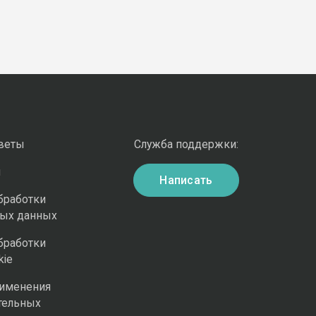
оветы
Служба поддержки:
и
Написать
бработки
ных данных
бработки
kie
рименения
тельных