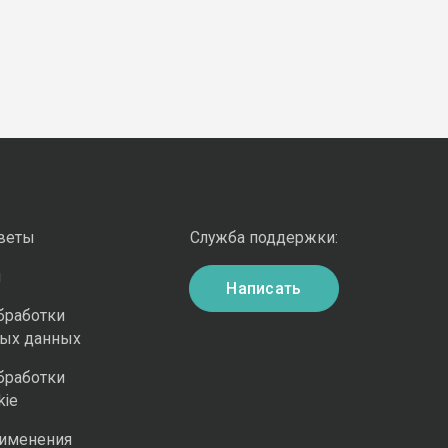
оветы
Служба поддержки:
и
Написать
бработки
ных данных
бработки
kie
рименения