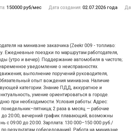
та:
150000 руб/мес
Дата создания:
02.07.2026 года
Да
ателя на минивэне заказчика (Zeekr 009 - топливо:
лу. Ежедневные поездки по маршрутам работодателя,
ды (утро и вечер). Поддержание автомобиля в чистоте;
оевременное уведомление о неисправностях.
движения; выполнение поручений руководителя,
 Обязательный опыт вождения минивэна. Наличие
вующей категории. Знание ПДД, аккуратное и
нктуальность, умение ориентироваться в городе.
дню при необходимости. Условия работы: Адрес:
: понедельник–пятница; 2 раза в месяц — рабочие
45 до 20:00, вечерний график плавающий; возможны
ь с 09:00 до 20:00. Зарплата: 130 000–150 000 руб./
по результатам собеседования). Работа на минивэне