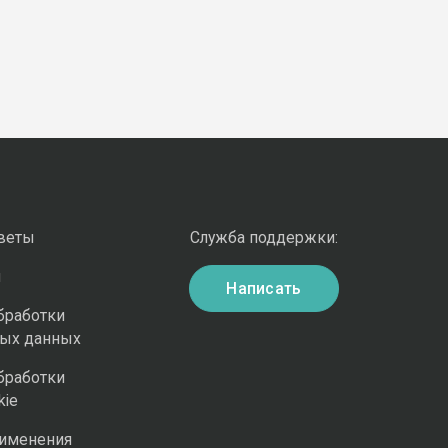
оветы
Служба поддержки:
и
Написать
бработки
ных данных
бработки
kie
рименения