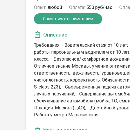
Опыт:
любой
Оплата:
550 руб/час
Опла
Связаться с нанимателем
Описание
Требования: - Водительский стаж от 10 лет
работы персональным водителем от 10 лет
класса; - Безопасное/комфортное вождение
Отличное знание Москвы, умение оптимизир
ответственность, вежливость, уравновешен
чистоплотность, корректность. Обязанност
S-class 223); - Своевременная подача авто
личных поручений; - Содержание автомобиля
обслуживание автомобиля (мойка, ТО, смена р
Локация: Москва (ЦАО); - Достойный уров
Работа у метро Марксистская
Навыки водителя