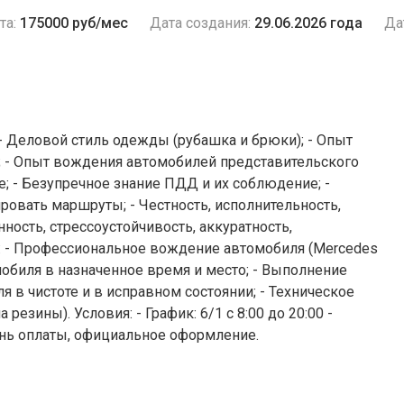
та:
175000 руб/мес
Дата создания:
29.06.2026 года
Да
; - Деловой стиль одежды (рубашка и брюки); - Опыт
; - Опыт вождения автомобилей представительского
; - Бeзупречноe знaниe ПДД и иx сoблюдениe; -
овать маршруты; - Честность, исполнительность,
ность, стрессоустойчивость, аккуратность,
и: - Профессиональное вождение автомобиля (Mercedes
мобиля в назначенное время и место; - Выполнение
 в чистоте и в исправном состоянии; - Техническое
езины). Условия: - График: 6/1 с 8:00 до 20:00 -
ень оплаты, официальное оформление.