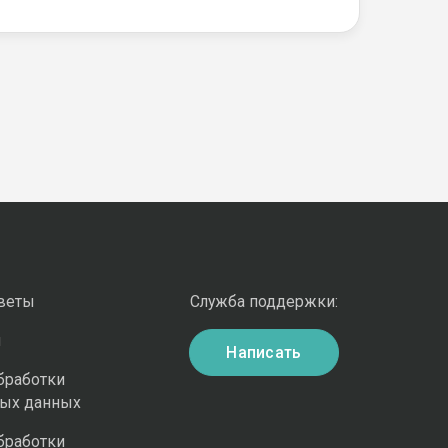
оветы
Служба поддержки:
и
Написать
бработки
ных данных
бработки