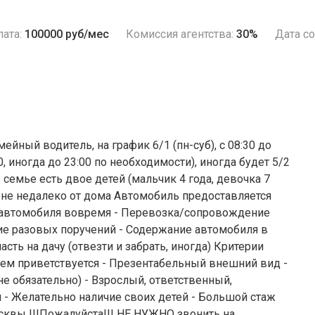
ата:
100000 руб/мес
Комиссия агентства:
30%
Дата со
мейный водитель, на график 6/1 (пн-суб), с 08:30 до
, иногда до 23:00 по необходимости), иногда будет 5/2
семье есть двое детей (мальчик 4 года, девочка 7
йоне недалеко от дома Автомобиль предоставляется
ча автомобиля вовремя - Перевозка/сопровождение
ние разовых поручений - Содержание автомобиля в
сть на дачу (отвезти и забрать, иногда) Критерии
лем приветствуется - Презентабельный внешний вид -
е обязательно) - Взрослый, ответственный,
 - Желательно наличие своих детей - Большой стаж
квы !!!Пожалуйста!!! НЕ НУЖНО звонить на