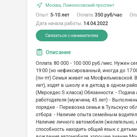
Москва, Ломоносовский проспект
Опыт:
5-10 лет
Оплата:
350 руб/час
Опл
Дата начала работы:
14.04.2022
Связаться с нанимателем
Описание
Оплата: 80 000 - 100 000 руб./мес. Нужен се
19:00 (но нефиксированный, иногда до 17:00
(пн-пт) Семья живёт на Мосфильмовской. В 
лет), ходят в школу и в детсад в одном ра
(Мерседес S класса) Обязанности: - Пода
работодателя (мужчина, 45 лет) - Выполне
порядке - Перевозка семьи в Тульскую обла
отбора: - Наличие опыта семейным водите
Наличие личного автомобиля (желательно, н
способность находить общий язык с детьми
вождения автомобиля, хорошее знание Мос