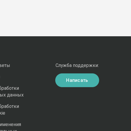
оветы
Служба поддержки:
и
Написать
бработки
ных данных
бработки
kie
рименения