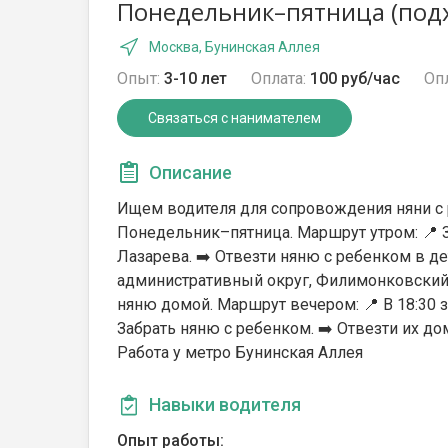
Понедельник–пятница (подх
Москва, Бунинская Аллея
Опыт:
3-10 лет
Оплата:
100 руб/час
Опл
Связаться с нанимателем
Описание
Ищем водителя для сопровождения няни с р
Понедельник–пятница. Маршрут утром: 📍 За
Лазарева. ➡️ Отвезти няню с ребенком в д
административный округ, Филимонковский р
няню домой. Маршрут вечером: 📍 В 18:30 за
Забрать няню с ребенком. ➡️ Отвезти их до
Работа у метро Бунинская Аллея
Навыки водителя
Опыт работы: