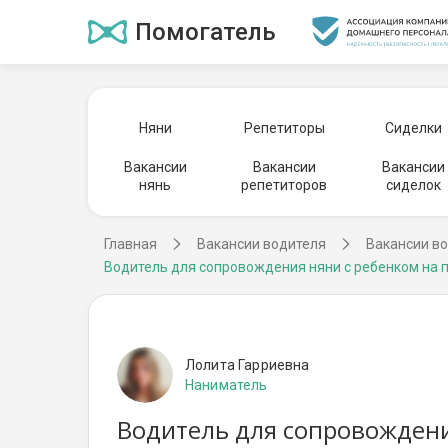
Помогатель
Няни
Репетиторы
Сиделки
Вакансии
Вакансии
Вакансии
нянь
репетиторов
сиделок
Главная
Вакансии водителя
Вакансии во
Водитель для сопровождения няни с ребенком на п
Лолита Гарриевна
Наниматель
Водитель для сопровождения