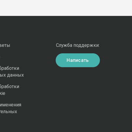
оветы
Служба поддержки:
и
Написать
бработки
ных данных
бработки
kie
рименения
тельных