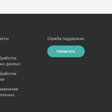
оветы
Служба поддержки:
и
Написать
бработки
ных данных
бработки
kie
рименения
тельных