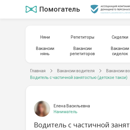
Помогатель
Няни
Репетиторы
Сиделки
Вакансии
Вакансии
Вакансии
нянь
репетиторов
сиделок
Главная
Вакансии водителя
Вакансии во
Водитель с частичной занятостью (детское такси)
Елена Васильевна
Наниматель
Водитель с частичной занято