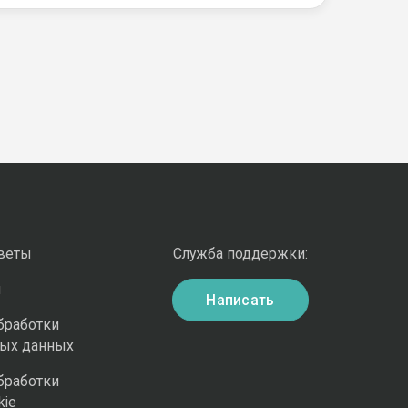
оветы
Служба поддержки:
и
Написать
бработки
ных данных
бработки
kie