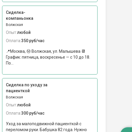
Сиделка-
компаньонка
Волжская
Опыт:
любой
Оплата:
350 руб/час
📍Москва, Ⓜ Волжская, ул. Малышева 📆
График: пятница, воскресенье — с 10 до 18.
По...
Сиделка по уходу за
пациенткой
Волжская
Опыт:
любой
Оплата:
300 руб/час
Уход за малоподвижной пациенткой с
переломом руки. Бабушка 82 года. Нужно