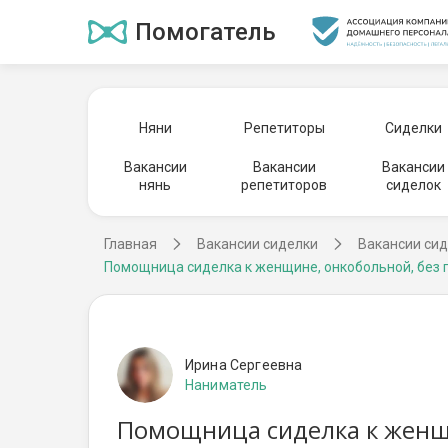
Помогатель
Няни
Репетиторы
Сиделки
Вакансии
Вакансии
Вакансии
нянь
репетиторов
сиделок
Главная
Вакансии сиделки
Вакансии сид
Помощница сиделка к женщине, онкобольной, без п
Ирина Сергеевна
Наниматель
Помощница сиделка к женщи