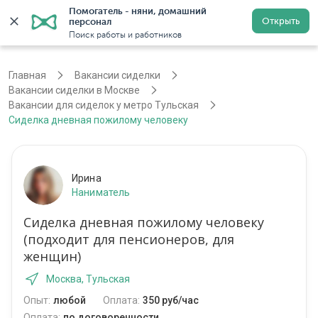
Помогатель - няни, домашний 
Открыть
персонал
Москва
Войти
Регистрация
Поиск работы и работников
Главная
Вакансии сиделки
Вакансии сиделки в Москве
Вакансии для сиделок у метро Тульская
Сиделка дневная пожилому человеку
Ирина
Наниматель
Сиделка дневная пожилому человеку
(подходит для пенсионеров, для
женщин)
Москва, Тульская
Опыт:
любой
Оплата:
350 руб/час
Оплата:
по договоренности