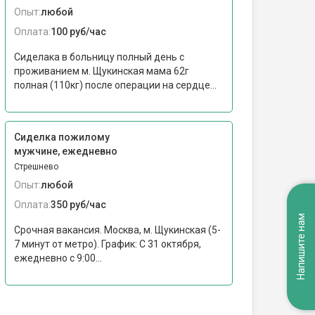
Опыт:
любой
Оплата:
100 руб/час
Сиделака в больницу полный день с
проживанием м. Щукинская мама 62г
полная (110кг) после операции на сердце...
Сиделка пожилому
мужчине, ежедневно
Стрешнево
Опыт:
любой
Оплата:
350 руб/час
Напишите нам
Срочная вакансия. Москва, м. Щукинская (5-
7 минут от метро). График: С 31 октября,
ежедневно с 9:00...