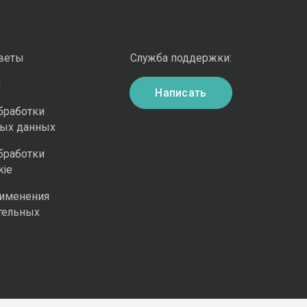
оветы
Служба поддержки:
и
Написать
бработки
ных данных
бработки
kie
рименения
тельных