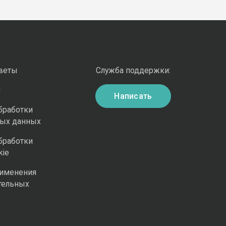
оветы
Служба поддержки:
и
Написать
бработки
ных данных
бработки
kie
рименения
тельных