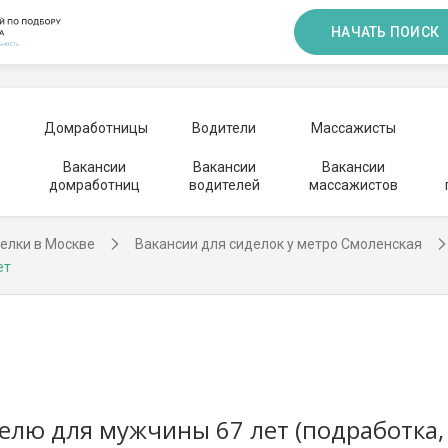
НАЧАТЬ ПОИСК
Домработницы
Водители
Массажисты
Вакансии
Вакансии
Вакансии
домработниц
водителей
массажистов
елки в Москве
Вакансии для сиделок у метро Смоленская
ет
делю для мужчины 67 лет (подработка,