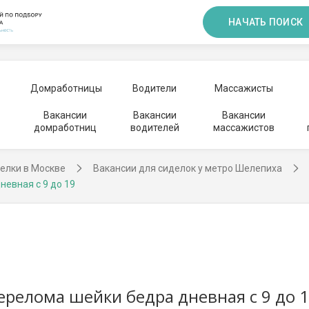
НАЧАТЬ ПОИСК
Домработницы
Водители
Массажисты
Вакансии
Вакансии
Вакансии
домработниц
водителей
массажистов
елки в Москве
Вакансии для сиделок у метро Шелепиха
евная с 9 до 19
релома шейки бедра дневная с 9 до 1