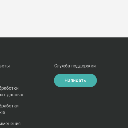
оветы
Служба поддержки:
и
Написать
бработки
ных данных
бработки
kie
рименения