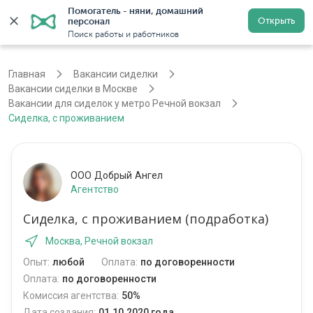
Помогатель - няни, домашний 
Открыть
персонал
Москва
Войти
Регистрация
Поиск работы и работников
Главная
Вакансии сиделки
Вакансии сиделки в Москве
Вакансии для сиделок у метро Речной вокзал
Сиделка, с проживанием
ООО Добрый Ангел
Агентство
Сиделка, с проживанием (подработка)
Москва, Речной вокзал
Опыт:
любой
Оплата:
по договоренности
Оплата:
по договоренности
Комиссия агентства:
50%
Дата создания:
01.10.2020 года