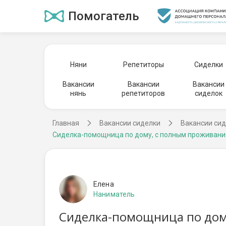
Помогатель
Няни
Репетиторы
Сиделки
Вакансии
Вакансии
Вакансии
нянь
репетиторов
сиделок
Главная
Вакансии сиделки
Вакансии сид
Сиделка-помощница по дому, с полным проживан
Елена
Наниматель
Сиделка-помощница по дому