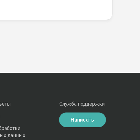
оветы
Служба поддержки:
и
Написать
бработки
ных данных