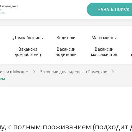
НАЧАТЬ ПОИСК
Домработницы
Водители
Массажисты
Вакансии
Вакансии
Вакансии
домработниц
водителей
массажистов
елки в Москве
Вакансии для сиделок в Раменках
ием
, с полным проживанием (подходит д