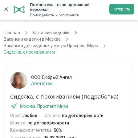
Помогатель - няни, домашний 
Открыть
персонал
Москва
Войти
Регистрация
Поиск работы и работников
Главная
Вакансии сиделки
Вакансии сиделки в Москве
Вакансии для сиделок у метро Проспект Мира
Сиделка, с проживанием
ООО Добрый Ангел
Агентство
Сиделка, с проживанием (подработка)
Москва, Проспект Мира
Опыт:
любой
Оплата:
по договоренности
Оплата:
по договоренности
Комиссия агентства:
50%
Дата создания:
05.08.2021 года